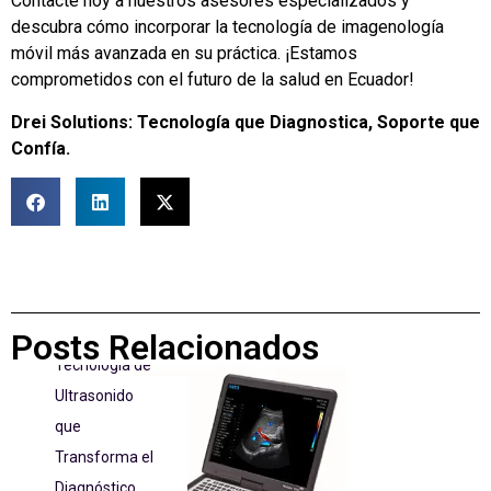
Contacte hoy a nuestros asesores especializados y
descubra cómo incorporar la tecnología de imagenología
móvil más avanzada en su práctica. ¡Estamos
comprometidos con el futuro de la salud en Ecuador!
Drei Solutions: Tecnología que Diagnostica, Soporte que
Confía.
BLOG
Ecógrafo
en
Ecuador
Ecógrafo: La
Posts Relacionados
Tecnología de
Ultrasonido
que
Transforma el
Diagnóstico