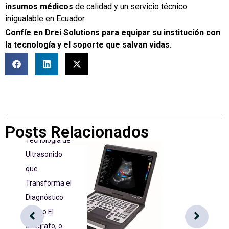
insumos médicos
de calidad y un servicio técnico
inigualable en Ecuador.
Confíe en Drei Solutions para equipar su institución con
la tecnología y el soporte que salvan vidas.
BLOG
Ecógrafo
en
Ecuador
Ecógrafo: La
Posts Relacionados
Tecnología de
Ultrasonido
que
Transforma el
Diagnóstico
Clínico El
ecógrafo, o